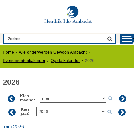
Home
Alle onderwerpen Gewoon Ambacht
Evenementenkalender
Op de kalender
2026
2026
Kies
maand:
Kies
jaar:
mei 2026