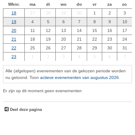
Wknr.
ma
di
wo
do
vr
za
zo
18
27
28
29
30
1
2
3
19
4
5
6
7
8
9
10
20
11
12
13
14
15
16
17
21
18
19
20
21
22
23
24
22
25
26
27
28
29
30
31
23
1
2
3
4
5
6
7
Alle (afgelopen) evenementen van de gekozen periode worden
nu getoond. Toon
actieve evenementen van augustus 2026
.
Er zijn op dit moment geen evenementen
Deel deze pagina