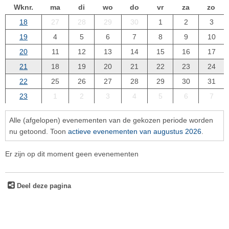
Wknr.
ma
di
wo
do
vr
za
zo
18
27
28
29
30
1
2
3
19
4
5
6
7
8
9
10
20
11
12
13
14
15
16
17
21
18
19
20
21
22
23
24
22
25
26
27
28
29
30
31
23
1
2
3
4
5
6
7
Alle (afgelopen) evenementen van de gekozen periode worden
nu getoond. Toon
actieve evenementen van augustus 2026
.
Er zijn op dit moment geen evenementen
Deel deze pagina