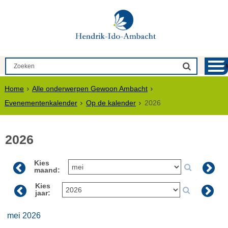
Home
Alle onderwerpen Gewoon Ambacht
Evenementenkalender
Op de kalender
2026
2026
Kies
maand:
Kies
jaar:
mei 2026