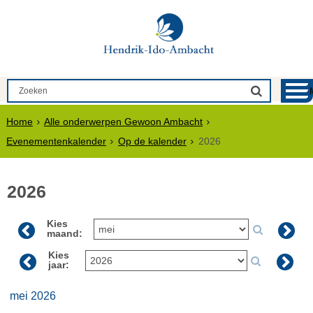
Home
Alle onderwerpen Gewoon Ambacht
Evenementenkalender
Op de kalender
2026
2026
Kies
maand:
Kies
jaar:
mei 2026