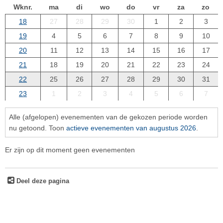
Wknr.
ma
di
wo
do
vr
za
zo
18
27
28
29
30
1
2
3
19
4
5
6
7
8
9
10
20
11
12
13
14
15
16
17
21
18
19
20
21
22
23
24
22
25
26
27
28
29
30
31
23
1
2
3
4
5
6
7
Alle (afgelopen) evenementen van de gekozen periode worden
nu getoond. Toon
actieve evenementen van augustus 2026
.
Er zijn op dit moment geen evenementen
Deel deze pagina