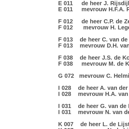
E 011 de heer J. Rijsdi
E 011 mevrouw H.F.A. Ri
F 012 de heer C.P. de 
F 012 mevrouw H. Leger
F 013 de heer C. van d
F 013 mevrouw D.H. van
F 038 de heer J.S. de K
F 038 mevrouw M. de Ko
G 072 mevrouw C. Helmin
I 028 de heer A. van der
I 028 mevrouw H.A. van d
I 031 de heer G. van de
I 031 mevrouw N. van de
K 007 de heer L. de Lijs