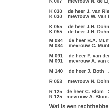
K 007 mevrouw N. de Lij
K 030 de heer J. van Ri
K 030 mevrouw W. van Ri
K 055 de heer J.H. Dohm
K 055 de heer J.H. Dohm
M 034 de heer B.A. Mun
M 034 mevrouw C. Munter
M 091 de heer F. van de
M 091 mevrouw A. van d
M 140 de heer J. Both 
R 053 mevrouw N. Dohm
R 125 de heer C. Blom 2
R 125 mevrouw A. Blom-
Wat is een rechthebb