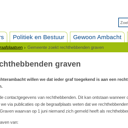
rs
Politiek en Bestuur
Gewoon Ambacht
aafplaatsen
Gemeente zoekt rechthebbenden graven
echthebbenden graven
hterambacht willen we dat ieder graf toegekend is aan een rech
n.
 de contactgegevens van rechthebbenden. Dit kan ontstaan wanneer 
en we via publicaties op de begraafplaats weten dat we rechthebbend
 Graven waarvan op 1 juni niemand zich gemeld heeft als rechthebb
raven van: