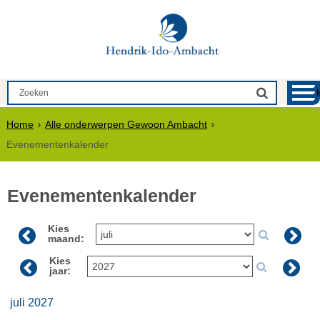
Home
Alle onderwerpen Gewoon Ambacht
Evenementenkalender
Evenementenkalender
Kies
maand:
Kies
jaar:
juli 2027