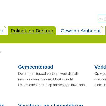
rs
Politiek en Bestuur
Gewoon Ambacht
r
Gemeenteraad
Verk
De gemeenteraad vertegenwoordigt alle
Op woe
inwoners van Hendrik-Ido-Ambacht.
gemeen
Raadsleden treden op namens de inwoners.
stem. B
ie
Vacatures en stageplekken