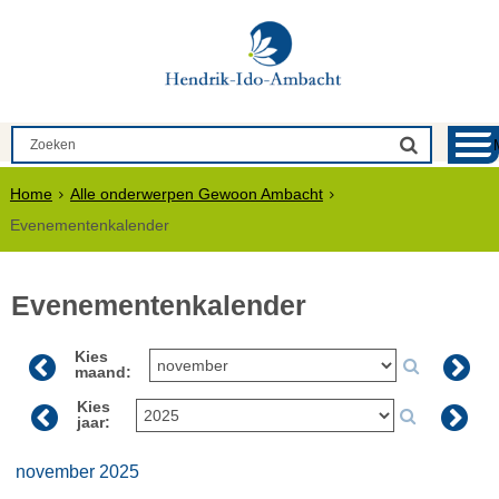
Home
Alle onderwerpen Gewoon Ambacht
Evenementenkalender
Evenementenkalender
Kies
maand:
Kies
jaar:
november 2025