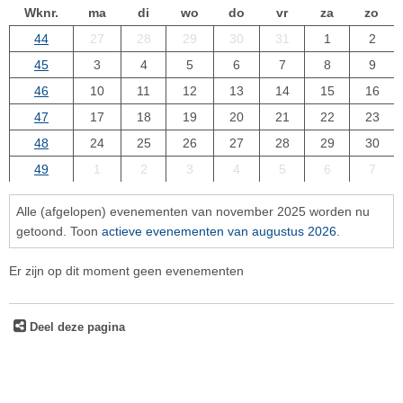
Wknr.
ma
di
wo
do
vr
za
zo
44
27
28
29
30
31
1
2
45
3
4
5
6
7
8
9
46
10
11
12
13
14
15
16
47
17
18
19
20
21
22
23
48
24
25
26
27
28
29
30
49
1
2
3
4
5
6
7
Alle (afgelopen) evenementen van november 2025 worden nu
getoond. Toon
actieve evenementen van augustus 2026
.
Er zijn op dit moment geen evenementen
Deel deze pagina