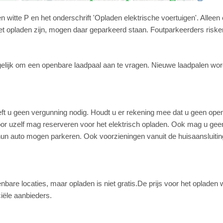
n witte P en het onderschrift 'Opladen elektrische voertuigen'. Alleen 
het opladen zijn, mogen daar geparkeerd staan. Foutparkeerders riske
ogelijk om een openbare laadpaal aan te vragen. Nieuwe laadpalen wor
eft u geen vergunning nodig. Houdt u er rekening mee dat u geen ope
r uzelf mag reserveren voor het elektrisch opladen. Ook mag u geen
hun auto mogen parkeren. Ook voorzieningen vanuit de huisaansluitin
bare locaties, maar opladen is niet gratis.De prijs voor het oplade
ciële aanbieders.