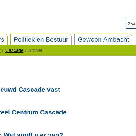
rs
Politiek en Bestuur
Gewoon Ambacht
t
Cascade
Archief
nieuwd Cascade vast
reel Centrum Cascade
 Wat vindt u er van?