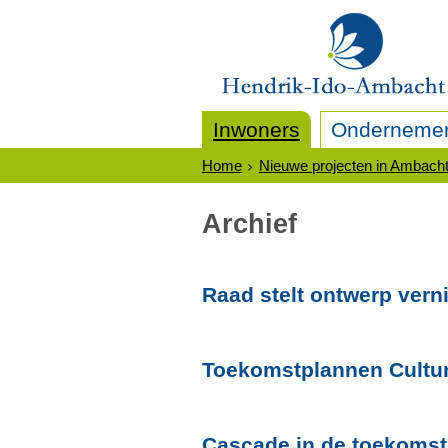
Inwoners
Onderneme
Home
Nieuwe projecten in Ambach
Archief
Raad stelt ontwerp ver
Toekomstplannen Cultu
Cascade in de toekomst: