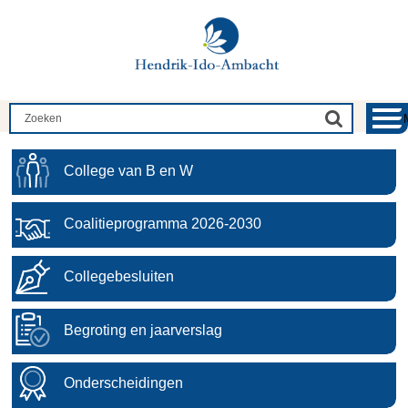
College van B en W
Coalitieprogramma 2026-2030
Collegebesluiten
Begroting en jaarverslag
Onderscheidingen